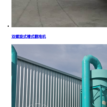
双螺旋式槽式翻堆机