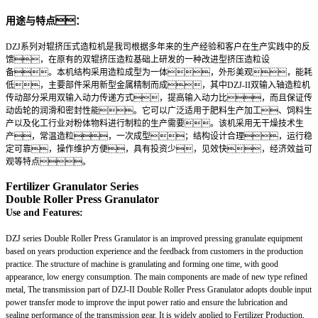
用途与特点：
DZJ系列对辊挤压式造粒机是我司根据多年来的生产经验和客户在生产实践中的反
馈，在原有的双辊挤压造粒基础上研发的一种改进型挤压造粒设
备。本机结构采用造粒成型为一体，外形美观，能耗
低，主要部件采用新型金属精制而成，其中DZJ-II双输入轴造粒机
传动部分采用双输入动力传递方式，提高输入动力比，而且保证传
动齿轮的润滑和密封性能。它可以广泛适用于肥料生产加工、饲料生
产以及化工行业对粉体物料进行制粒的生产需要。该机采用无干燥技术生
产，常温造粒，一次成型；结构设计合理，运行稳
定可靠，操作维护方便，具有投资少，见效快，经济效益可
观等特点。
Fertilizer Granulator Series
Double Roller
Press
Granulator
Use and Features:
DZJ series Double Roller Press Granulator is an improved pressing granulate equipment
based on years production experience and the feedback from customers in the production
practice. The structure of machine is granulating and forming one time, with good
appearance, low energy consumption. The main components are made of new type refined
metal, The transmission part of DZJ-II Double Roller Press Granulator adopts double input
power transfer mode to improve the input power ratio and ensure the lubrication and
sealing performance of the transmission gear. It is widely applied to Fertilizer Production,