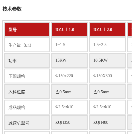
技术参数
型号
DZJ-Ⅰ1.0
DZJ-Ⅰ2.0
D
1~1.5
1.5~2.5
2
生产量（t/h）
15KW
18.5KW
功率
Φ150x220
Φ150X300
Φ
压辊规格
入料粒度
≦0.5mm
≦0.5mm
≦
Φ2.5~Φ10
Φ2.5~Φ10
Φ
成品规格
ZQH350
ZQH400
Z
减速机型号