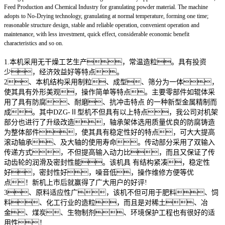
Feed Production and Chemical Industry for granulating powder material. The machine
adopts to No-Drying technology, granulating at normal temperature, forming one time;
reasonable structure design, stable and reliable operation, convenient operation and
maintenance, with less investment, quick effect, considerable economic benefit
characteristics and so on.
1.本机采用无干燥工艺生产，常温造粒。具有投资
少，经济效益好等特点。
2、本机结构采用制粒、成型、筛分为一体，
使其具有外形美观，操作简单等特点。主要零部件如辊体采
用了具有防腐、耐磨、抗冲击特点 的一种新型金属精制而
成。其中DZG-Ⅱ型机不但具有以上特点，我公司对机架
部分也进行了升级改造，轴承架体选用质量优良的防腐铸造
为整体部件，使其具有稳定性好的特点，可大大提高
滚动轴承、及大轴的使用寿命。传动部分采用了双输入
传递方式，不但提高输入动力比，而且又保证了传
动齿轮的润滑及密封性能。该机具 有结构紧凑，稳定性
好，密封性好，噪音低，操作维修方便等优
点！新机上市后就赢得了广大用户的好评!
3、原料适应性广，该机不但可用于肥料、饲
料、化工行业的造粒，而且是对稀土、冶
金、煤炭、生物制剂、环境保护工程也有很好的适
用性！