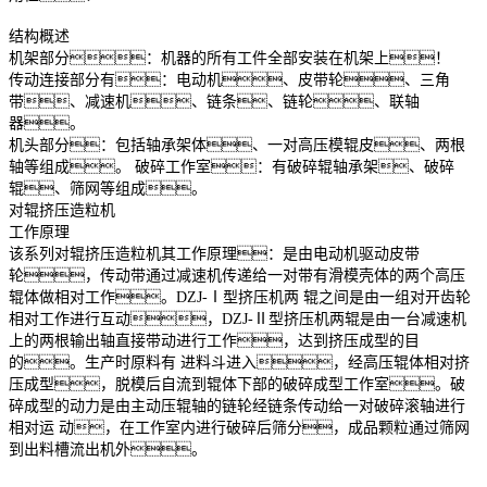
结构概述
机架部分：机器的所有工件全部安装在机架上！
传动连接部分有：电动机、皮带轮、三角
带、减速机、链条、链轮、联轴
器。
机头部分：包括轴承架体、一对高压模辊皮、两根
轴等组成。 破碎工作室：有破碎辊轴承架、破碎
辊、筛网等组成。
对辊挤压造粒机
工作原理
该系列对辊挤压造粒机其工作原理：是由电动机驱动皮带
轮，传动带通过减速机传递给一对带有滑模壳体的两个高压
辊体做相对工作。DZJ-Ⅰ型挤压机两 辊之间是由一组对开齿轮
相对工作进行互动，DZJ-Ⅱ型挤压机两辊是由一台减速机
上的两根输出轴直接带动进行工作，达到挤压成型的目
的。生产时原料有 进料斗进入，经高压辊体相对挤
压成型，脱模后自流到辊体下部的破碎成型工作室。破
碎成型的动力是由主动压辊轴的链轮经链条传动给一对破碎滚轴进行
相对运 动，在工作室内进行破碎后筛分，成品颗粒通过筛网
到出料槽流出机外。