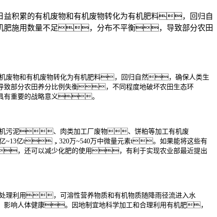
日益积累的有机废物和有机废物转化为有机肥料，回归自
机肥施用数量不足，分布不平衡，导致部分农田
有机废物和有机废物转化为有机肥料，回归自然，确保人类生
导致部分农田养分比例失衡，不同程度地破坏农田生态环
具有重要的战略意义。
机污泥、肉类加工厂废物、饼粕等加工有机废
10亿~13亿t，320万~540万中微量元素t。如果能将这些有
，还可以减少化肥的使用，有利于实现农业部最近提出
处理利用，可溶性营养物质和有机物质随降雨径流进入水
，影响人体健康。因地制宜地科学加工和合理利用有机肥，