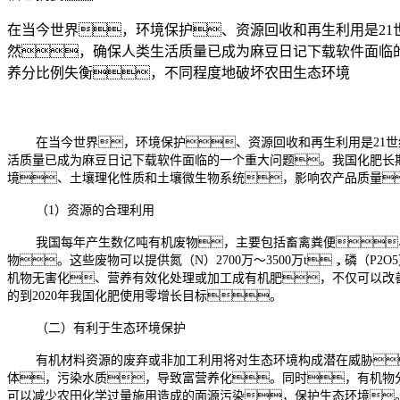
在当今世界，环境保护、资源回收和再生利用是2
然，确保人类生活质量已成为麻豆日记下载软件面临
养分比例失衡，不同程度地破坏农田生态环境
在当今世界，环境保护、资源回收和再生利用是21
活质量已成为麻豆日记下载软件面临的一个重大问题。我国化肥长
境、土壤理化性质和土壤微生物系统，影响农产品质量
（1）资源的合理利用
我国每年产生数亿吨有机废物，主要包括畜禽粪便
物。这些废物可以提供氮（N）2700万～3500万t，磷（P2O5）
机物无害化、营养有效化处理或加工成有机肥，不仅可以改
的到2020年我国化肥使用零增长目标。
（二）有利于生态环境保护
有机材料资源的废弃或非加工利用将对生态环境构成潜在威胁
体，污染水质，导致富营养化。同时，有机物
可以减少农田化学过量施用造成的面源污染，保护生态环境