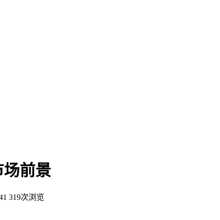
市场前景
41
319次浏览