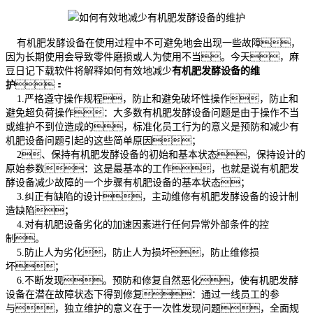
有机肥发酵设备在使用过程中不可避免地会出现一些故障，
因为长期使用会导致零件磨损或人为使用不当。今天，麻
豆日记下载软件将解释如何有效地减少
有机肥发酵设备的维
护
：
1.严格遵守操作规程，防止和避免破坏性操作，防止和
避免超负荷操作：大多数有机肥发酵设备问题是由于操作不当
或维护不到位造成的，标准化员工行为的意义是预防和减少有
机肥设备问题引起的这些简单原因；
2、保持有机肥发酵设备的初始和基本状态，保持设计的
原始参数：这是最基本的工作，也就是说有机肥发
酵设备减少故障的一个步骤有机肥设备的基本状态；
3.纠正有缺陷的设计，主动维修有机肥发酵设备的设计制
造缺陷；
4.对有机肥设备劣化的加速因素进行任何异常外部条件的控
制。
5.防止人为劣化，防止人为损坏，防止维修损
坏；
6.不断发现。预防和修复自然恶化，使有机肥发酵
设备在潜在故障状态下得到修复：通过一线员工的参
与，独立维护的意义在于一次性发现问题，全面规