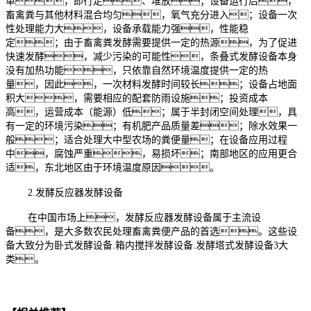
单，即行走、堆放；设备运行后，
畜禽粪与其他材料混合均匀，氧气充分进入；设备一次
性处理能力大，设备承载能力强，性能稳
定；由于畜禽粪发酵需要提供一定的热源，为了促进
快速发酵，减少污染的可能性，条叠式发酵设备本身
没有加热功能，只依靠自然环境温度提供一定的热
量，因此，一次材料发酵时间较长；设备占地面
积大，需要相应的配套防雨设施；投资成本
高，运营成本（能源）低；属于半封闭空间处理，具
有一定的环境污染；有机肥产品质量差；除水效果一
般；适合处理大中型农场的粪便量；在设备应用过程
中，腐蚀严重，易损坏；南部地区的应用更合
适，东北地区由于环境温度原因。
2.发酵反应器发酵设备
在中国市场上，发酵反应器发酵设备属于主流设
备，是大多数农民处理畜禽粪便产品的首选。这些设
备大致分为卧式发酵设备.箱内搅拌发酵设备.发酵塔式发酵设备3大
类。