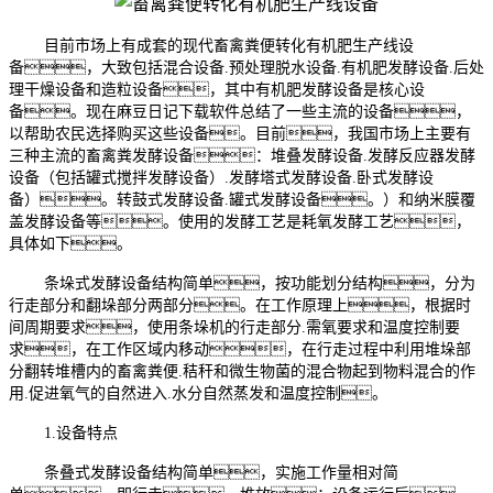
目前市场上有成套的现代畜禽粪便转化有机肥生产线设
备，大致包括混合设备.预处理脱水设备.有机肥发酵设备.后处
理干燥设备和造粒设备，其中有机肥发酵设备是核心设
备。现在麻豆日记下载软件总结了一些主流的设备，
以帮助农民选择购买这些设备。目前，我国市场上主要有
三种主流的畜禽粪发酵设备：堆叠发酵设备.发酵反应器发酵
设备（包括罐式搅拌发酵设备）.发酵塔式发酵设备.卧式发酵设
备）。转鼓式发酵设备.罐式发酵设备。）和纳米膜覆
盖发酵设备等。使用的发酵工艺是耗氧发酵工艺，
具体如下。
条垛式发酵设备结构简单，按功能划分结构，分为
行走部分和翻垛部分两部分。在工作原理上，根据时
间周期要求，使用条垛机的行走部分.需氧要求和温度控制要
求，在工作区域内移动，在行走过程中利用堆垛部
分翻转堆槽内的畜禽粪便.秸秆和微生物菌的混合物起到物料混合的作
用.促进氧气的自然进入.水分自然蒸发和温度控制。
1.设备特点
条叠式发酵设备结构简单，实施工作量相对简