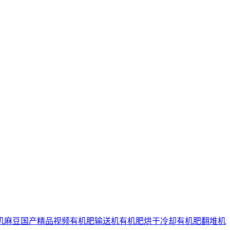
机麻豆国产精品视频
有机肥输送机
有机肥烘干冷却
有机肥翻堆机