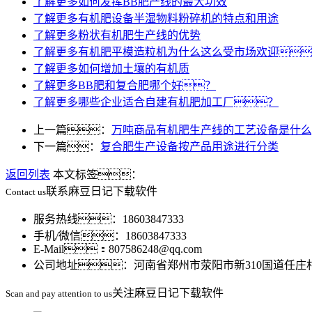
了解更多
如何发挥BB肥产线的最大功效
了解更多
有机肥设备半湿物料粉碎机的特点和用途
了解更多
粉状有机肥生产线的优势
了解更多
有机肥平模造粒机为什么这么受市场欢迎
了解更多
如何增加土壤的有机质
了解更多
BB肥和复合肥哪个好？
了解更多
哪些企业适合自建有机肥加工厂？
上一篇：
万吨商品有机肥生产线的工艺设备是什么
下一篇：
复合肥生产设备按产品用途进行分类
返回列表
本文标签：
联系麻豆日记下载软件
Contact us
服务热线：18603847333
手机/微信：18603847333
E-Mail：807586248@qq.com
公司地址：河南省郑州市荥阳市新310国道任庄
关注麻豆日记下载软件
Scan and pay attention to us