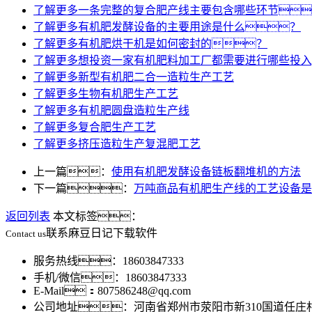
了解更多
一条完整的复合肥产线主要包含哪些环节
了解更多
有机肥发酵设备的主要用途是什么？
了解更多
有机肥烘干机是如何密封的？
了解更多
想投资一家有机肥料加工厂都需要进行哪些投入
了解更多
新型有机肥二合一造粒生产工艺
了解更多
生物有机肥生产工艺
了解更多
有机肥圆盘造粒生产线
了解更多
复合肥生产工艺
了解更多
挤压造粒生产复混肥工艺
上一篇：
使用有机肥发酵设备链板翻堆机的方法
下一篇：
万吨商品有机肥生产线的工艺设备是
返回列表
本文标签：
联系麻豆日记下载软件
Contact us
服务热线：18603847333
手机/微信：18603847333
E-Mail：807586248@qq.com
公司地址：河南省郑州市荥阳市新310国道任庄