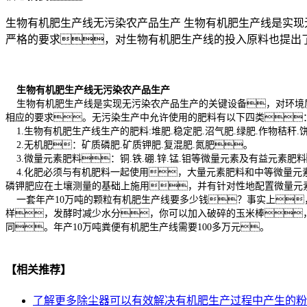
生物有机肥生产线无污染农产品生产 生物有机肥生产线是实
严格的要求，对生物有机肥生产线的投入原料也提出了
生物有机肥生产线无污染农产品生产
生物有机肥生产线是实现无污染农产品生产的关键设备，对环境质
相应的要求。无污染生产中允许使用的肥料有以下四类
1.生物有机肥生产线生产的肥料:堆肥.稳定肥.沼气肥.绿肥.作物秸秆.
2.无机肥：矿质磷肥.矿质钾肥.复混肥.氮肥。
3.微量元素肥料：铜.铁.硼.锌.锰.钼等微量元素及有益元素肥
4.化肥必须与有机肥料一起使用，大量元素肥料和中等微量元
磷钾肥应在土壤测量的基础上施用，并有针对性地配置微量元
一套年产10万吨的颗粒有机肥生产线要多少钱？事实上
样，发酵时减少水分，你可以加入破碎的玉米棒
同。年产10万吨粪便有机肥生产线需要100多万元。
【相关推荐】
了解更多
除尘器可以有效解决有机肥生产过程中产生的粉